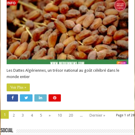
Les Dattes Algériennes, un trésor national au goût célébré dans le
monde entier
Voir Plus »
1
2
3
4
5
»
10
20
...
Dernier »
Page 1 of 28
Social