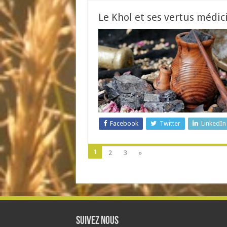
Le Khol et ses vertus médic
Facebook
Twitter
LinkedIn
1
2
3
»
Suivez nous