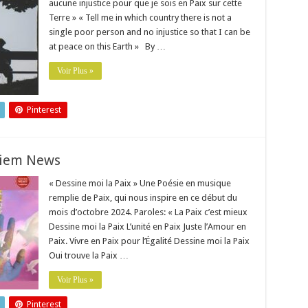
aucune injustice pour que je sois en Paix sur cette
Terre » « Tell me in which country there is not a
single poor person and no injustice so that I can be
at peace on this Earth » By …
Voir Plus »
Pinterest
riem News
« Dessine moi la Paix » Une Poésie en musique
remplie de Paix, qui nous inspire en ce début du
mois d’octobre 2024. Paroles: « La Paix c’est mieux
Dessine moi la Paix L’unité en Paix Juste l’Amour en
Paix. Vivre en Paix pour l’Égalité Dessine moi la Paix
Oui trouve la Paix …
Voir Plus »
Pinterest