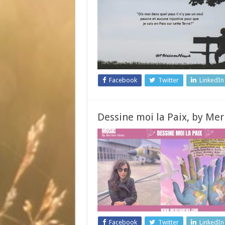
Facebook
Twitter
LinkedIn
Dessine moi la Paix, by Me
Facebook
Twitter
LinkedIn