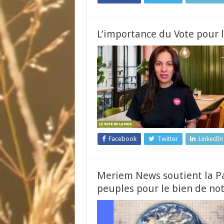
L’importance du Vote pour l
Facebook
Twitter
LinkedIn
Meriem News soutient la Pa
peuples pour le bien de no