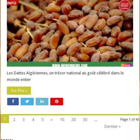
Les Dattes Algériennes, un trésor national au goût célébré dans le
monde entier
Voir Plus »
1
2
3
4
5
»
10
20
30
...
Page 1 of 43
Dernier »