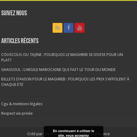
Suivez nous
Articles récents
COUSCOUS OU TAJINE : POURQUOI LE MAGHREB SE DIVISE POUR UN
PLAT?
GHASSOUL : L’ARGILE MAROCAINE QUI FAIT LE TOUR DU MONDE
BILLETS D’AVION POUR LE MAGHREB : POURQUOI LES PRIX S’AFFOLENT À
CHAQUE ÉTÉ
Cgu & mentions légales
Respect vie privée
En continuant à utiliser le
Créé par
Creafluence
| Design par
Creafluence
site, vous acceptez