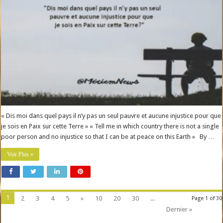
« Dis moi dans quel pays il n’y pas un seul pauvre et aucune injustice pour que
je sois en Paix sur cette Terre » « Tell me in which country there is not a single
poor person and no injustice so that I can be at peace on this Earth » By …
Voir Plus »
1
2
3
4
5
»
10
20
30
...
Page 1 of 30
Dernier »