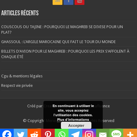
Articles récents
COUSCOUS OU TAJINE : POURQUOI LE MAGHREB SE DIVISE POUR UN
PLAT?
GHASSOUL : L’ARGILE MAROCAINE QUI FAIT LE TOUR DU MONDE
BILLETS D’AVION POUR LE MAGHREB : POURQUOI LES PRIX S’AFFOLENT À
CHAQUE ÉTÉ
Cgu & mentions légales
Respect vie privée
En continuant à utiliser le
Créé par
Creafluence
| Design par
Creafluence
site, vous acceptez
l’utilisation des cookies.
Plus d’informations
© Copyright Meriem News 2026, All Rights Reserved
Accepter