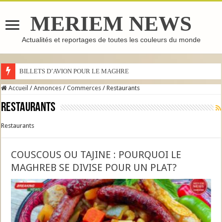
MERIEM NEWS
Actualités et reportages de toutes les couleurs du monde
BILLETS D’AVION POUR LE MAGHREB : POURQUOI LES PRIX S’AFFOLEN
Accueil
/
Annonces
/
Commerces
/
Restaurants
Restaurants
Restaurants
COUSCOUS OU TAJINE : POURQUOI LE
MAGHREB SE DIVISE POUR UN PLAT?