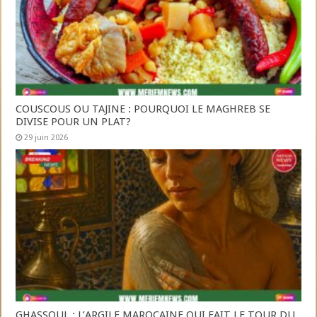
COUSCOUS OU TAJINE : POURQUOI LE MAGHREB SE
DIVISE POUR UN PLAT?
29 juin 2026
GHASSOUL : L’ARGILE MAROCAINE QUI FAIT LE TOUR DU