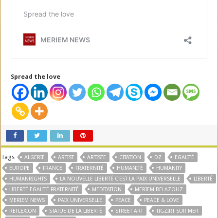
Spread the love
Tags
ALGERIE
ARTIST
ARTISTE
CITATION
DZ
EGALITÉ
EUROPE
FRANCE
FRATERNITÉ
HUMANITÉ
HUMANITY
HUMANRIGHTS
LA NOUVELLE LIBERTÉ C'EST LA PAIX UNIVERSELLE
LIBERTÉ
LIBERTÉ EGALITÉ FRATERNITÉ
MEDITATION
MERIEM BELAZOUZ
MERIEM NEWS
PAIX UNIVERSELLE
PEACE
PEACE & LOVE
REFLEXION
STATUE DE LA LIBERTÉ
STREET ART
TIGZIRT SUR MER