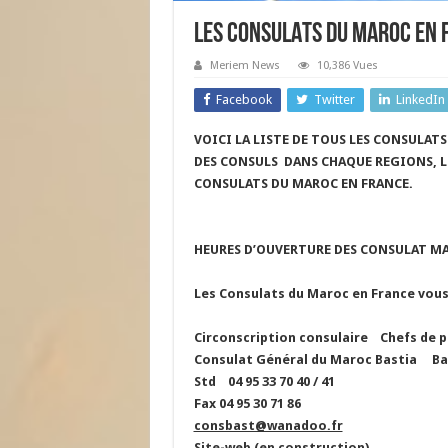
LES CONSULATS DU MAROC EN 
Meriem News
10,386 Vues
Facebook
Twitter
LinkedIn
VOICI LA LISTE DE TOUS LES CONSULAT
DES CONSULS DANS CHAQUE REGIONS, LE
CONSULATS DU MAROC EN FRANCE.
HEURES D’OUVERTURE DES CONSULAT MA
Les Consulats du Maroc en France vous a
Circonscription consulaire
Chefs de 
Consulat Général du Maroc
Bastia
Ba
Std
04 95 33 70 40 / 41
Fax 04 95 30 71 86
consbast@wanadoo.fr
Site-web (en construction)