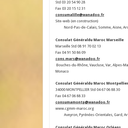
Std 03 20 54 90 28
Fax 03 20 15 12 31
consumalille@wanadoo.fr
Site-web (en construction)
Nord-Pas-de-Calais, Somme, Aisne, A
Consulat Généraldu Maroc
Marseille
Ma
Marseille Std 08 91 70 02 13
Fax 04 91 50 86 09
cons.mars@wanadoo.fr
Bouches-du-Rhône, Vaucluse, Var, Alpes-Mar
Monaco
Consulat Généraldu Maroc
Montpellie
34000 MONTPELLIER Std 04 67 06 88 30
Fax 04 67 06 88 33
consumamontp@wanadoo.fr
www.cgmm-maroc.org
Aveyron, Pyrénées-Orientales, Gard, Ard
Consulat Généraldu Maroc
Orléans
Orl