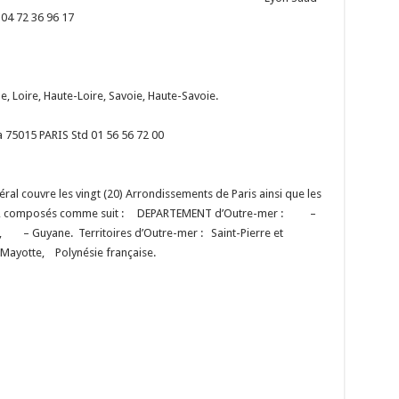
4 72 36 96 17
ne, Loire, Haute-Loire, Savoie, Haute-Savoie.
 75015 PARIS Std 01 56 56 72 00
al couvre les vingt (20) Arrondissements de Paris ainsi que les
-mer, composés comme suit : DEPARTEMENT d’Outre-mer : –
Guyane. Territoires d’Outre-mer : Saint-Pierre et
yotte, Polynésie française.