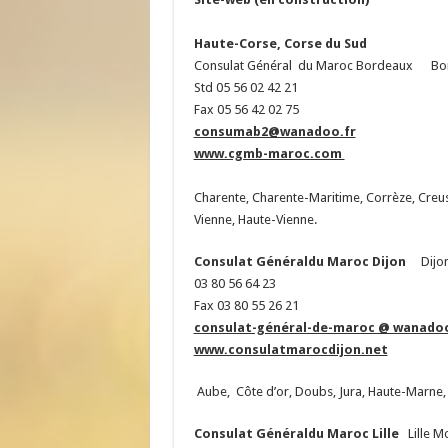
Haute-Corse, Corse du Sud
Consulat Général du Maroc Bordeaux Bord
Std 05 56 02 42 21
Fax 05 56 42 02 75
consumab2@wanadoo.fr
www.cgmb-maroc.com
Charente, Charente-Maritime, Corrèze, Creu
Vienne, Haute-Vienne.
Consulat Généraldu Maroc
Dijon
Dijon 
03 80 56 64 23
Fax 03 80 55 26 21
consulat-général-de-maroc @ wanadoo
www.consulatmarocdijon.net
Aube, Côte d’or, Doubs, Jura, Haute-Marne, 
Consulat Généraldu Maroc
Lille
Lille M