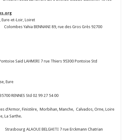
ns.org
 Eure-et-Loir, Loiret
olombes Yahia BENNANI 89, rue des Gros Grès 92700
ntoise Said LAHMIRI 7 rue Thiers 95300 Pontoise Std
Oise, Eure
5700 RENNES Std 02 99 27 54 00
ôtes d’Armor, Finistère, Morbihan, Manche, Calvados, Orne, Loire
e, La Sarthe.
Strasbourg ALAOUI BELGHITI 7 rue Erckmann Chatrian