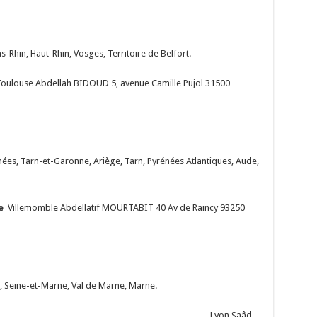
hin, Haut-Rhin, Vosges, Territoire de Belfort.
ulouse Abdellah BIDOUD 5, avenue Camille Pujol 31500
, Tarn-et-Garonne, Ariège, Tarn, Pyrénées Atlantiques, Aude,
e
Villemomble Abdellatif MOURTABIT 40 Av de Raincy 93250
s, Seine-et-Marne, Val de Marne, Marne.
yon Saâd