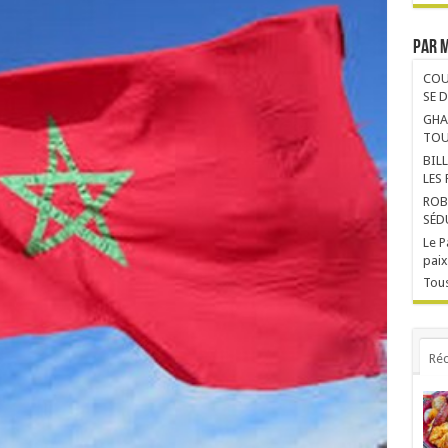
Par 
COU
SE 
GHA
TOU
BIL
LES
ROB
SÉD
Le P
paix
Tous
Réc