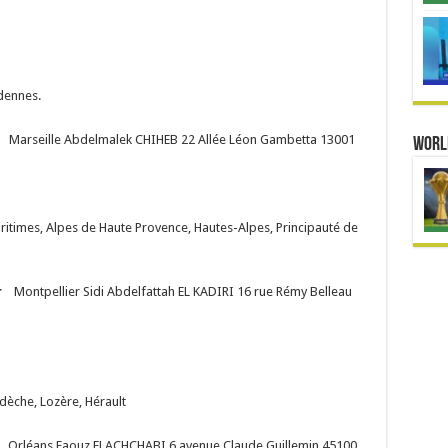
rdennes.
rseille Abdelmalek CHIHEB 22 Allée Léon Gambetta 13001
Worl
itimes, Alpes de Haute Provence, Hautes-Alpes, Principauté de
r
Montpellier Sidi Abdelfattah EL KADIRI 16 rue Rémy Belleau
èche, Lozère, Hérault
éans Faouz ELACHCHABI 6 avenue Claude Guillemin 45100