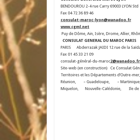
BENDOUROU 2-4 rue Carry 69003 LYON Std 0
Fax 04 72 36 89 46
consulat-maroc-lyon@wanadoo.fr
www.cgml.net
Puy de Dôme, Ain, Isère, Drome, Allier, Rhô
CONSULAT GENERAL DU MAROC PARIS
PARIS Abderrazak JAIDI 12 rue de la Saïda
Fax 01 45 33 21 09
consulat-général-du-maroc
2@wanadoo.fr
Site-web (en construction) Ce Consulat Génér
Territoires et les Départements d’Outre
Réunion, – Guadeloupe, – Martinique, – 
Miquelon, Nouvelle-Calédonie, Ile de Ma