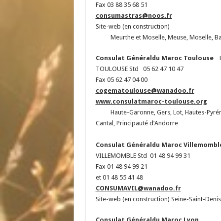
Fax 03 88 35 68 51
consumastras@noos.fr
Site-web (en construction)
Meurthe et Moselle, Meuse, Moselle, Bas-R
Consulat Généraldu Maroc
Toulouse
To
TOULOUSE Std 05 62 47 10 47
Fax 05 62 47 04 00
cogematoulouse@wanadoo.fr
www.consulatmaroc-toulouse.org
Haute-Garonne, Gers, Lot, Hautes-Pyrénées
Cantal, Principauté d’Andorre
Consulat Généraldu Maroc
Villemombl
VILLEMOMBLE Std 01 48 94 99 31
Fax 01 48 94 99 21
et 01 48 55 41 48
CONSUMAVIL@wanadoo.fr
Site-web (en construction) Seine-Saint-Deni
Consulat Généraldu Maroc
Lyon
L