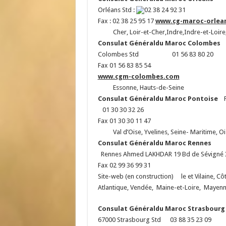
Orléans Std :
02 38 24 92 31
Fax : 02 38 25 95 17
www.cg-maroc-orlea
Cher, Loir-et-Cher,Indre,Indre-et-Loire,
Consulat Généraldu Maroc
Colombes
C
Colombes Std 01 56 83 80 20
Fax 01 56 83 85 54
www.cgm-colombes.com
Essonne, Hauts-de-Seine
Consulat Généraldu Maroc
Pontoise
Po
01 30 30 32 26
Fax 01 30 30 11 47
Val d’Oise, Yvelines, Seine- Maritime, 
Consulat Généraldu Maroc
Rennes
Rennes Ahmed LAKHDAR 19 Bd de Sévigné 3
Fax 02 99 36 99 31
Site-web (en construction) le et Vilaine, C
Atlantique, Vendée, Maine-et-Loire, Mayenn
Consulat Généraldu Maroc
Strasbourg
67000 Strasbourg Std 03 88 35 23 09