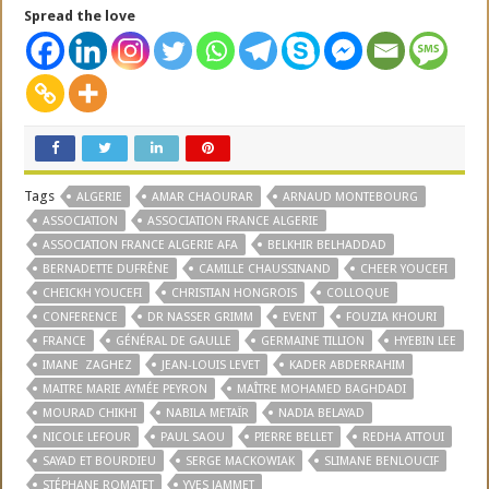
Spread the love
Tags
ALGERIE
AMAR CHAOURAR
ARNAUD MONTEBOURG
ASSOCIATION
ASSOCIATION FRANCE ALGERIE
ASSOCIATION FRANCE ALGERIE AFA
BELKHIR BELHADDAD
BERNADETTE DUFRÊNE
CAMILLE CHAUSSINAND
CHEER YOUCEFI
CHEICKH YOUCEFI
CHRISTIAN HONGROIS
COLLOQUE
CONFERENCE
DR NASSER GRIMM
EVENT
FOUZIA KHOURI
FRANCE
GÉNÉRAL DE GAULLE
GERMAINE TILLION
HYEBIN LEE
IMANE ZAGHEZ
JEAN-LOUIS LEVET
KADER ABDERRAHIM
MAITRE MARIE AYMÉE PEYRON
MAÎTRE MOHAMED BAGHDADI
MOURAD CHIKHI
NABILA METAÏR
NADIA BELAYAD
NICOLE LEFOUR
PAUL SAOU
PIERRE BELLET
REDHA ATTOUI
SAYAD ET BOURDIEU
SERGE MACKOWIAK
SLIMANE BENLOUCIF
STÉPHANE ROMATET
YVES JAMMET