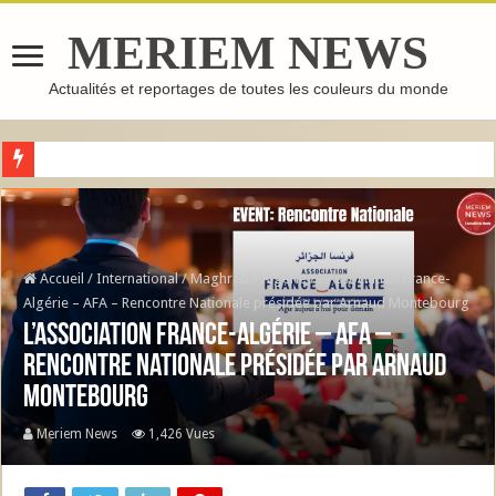
MERIEM NEWS
Actualités et reportages de toutes les couleurs du monde
GHASSOUL : L’ARGILE MAROCAINE QUI FAIT LE TOUR DU MONDE
Accueil
/
International
/
Maghreb
/
Algérie
/
L’Association France-
Algérie – AFA – Rencontre Nationale présidée par Arnaud Montebourg
L’Association France-Algérie – AFA –
Rencontre Nationale présidée par Arnaud
Montebourg
Meriem News
1,426 Vues