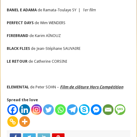
BANEL E ADAMA
de Ramata-Toulaye SY |
1er film
PERFECT DAYS
de Wim WENDERS
FIREBRAND
de Karim AÏNOUZ
BLACK FLIES
de Jean-Stéphane SAUVAIRE
LE RETOUR
de Catherine CORSINI
ELEM
ENTAL
de
Peter SOHN –
Film de clôture Hors Compétition
Spread the love