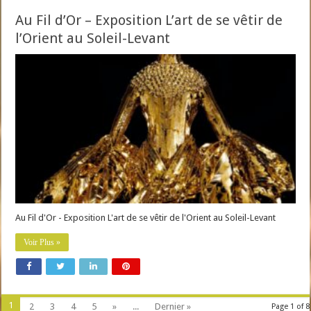
Au Fil d’Or – Exposition L’art de se vêtir de
l’Orient au Soleil-Levant
Au Fil d'Or - Exposition L'art de se vêtir de l'Orient au Soleil-Levant
Voir Plus »
1
2
3
4
5
»
...
Dernier »
Page 1 of 8