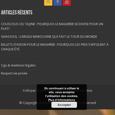
Articles récents
COUSCOUS OU TAJINE : POURQUOI LE MAGHREB SE DIVISE POUR UN
PLAT?
GHASSOUL : L’ARGILE MAROCAINE QUI FAIT LE TOUR DU MONDE
BILLETS D’AVION POUR LE MAGHREB : POURQUOI LES PRIX S’AFFOLENT À
CHAQUE ÉTÉ
Cgu & mentions légales
Respect vie privée
En continuant à utiliser le
Créé par
Creafluence
| Design par
Creafluence
site, vous acceptez
l’utilisation des cookies.
Plus d’informations
© Copyright Meriem News 2026, All Rights Reserved
Accepter