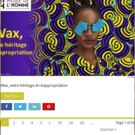
Wax, entre héritage et réappropriation
Voir Plus »
1
2
3
4
5
»
10
20
30
...
Page 1 of 43
Dernier »