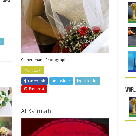
 Terre
n
Cameraman - Photographe
Voir Plus »
Facebook
Twitter
LinkedIn
Pinterest
Worl
Al Kalimah