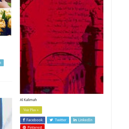
n
Al Kalimah
Voir Plus »
Facebook
Twitter
LinkedIn
Pinterest