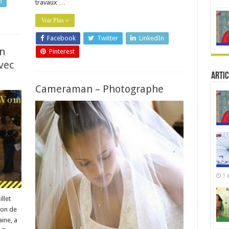
n
travaux …
Voir Plus »
Facebook
Twitter
LinkedIn
an
Pinterest
vec
Artic
Cameraman – Photographe
1 
llet
ion de
ine, a