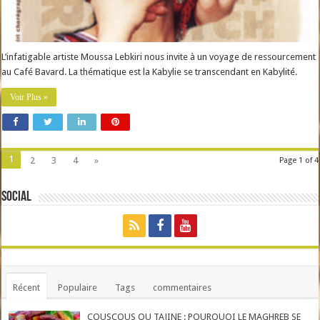
L’infatigable artiste Moussa Lebkiri nous invite à un voyage de ressourcement
au Café Bavard. La thématique est la Kabylie se transcendant en Kabylité.
Voir Plus »
1
2
3
4
»
Page 1 of 4
Social
Récent
Populaire
Tags
commentaires
COUSCOUS OU TAJINE : POURQUOI LE MAGHREB SE