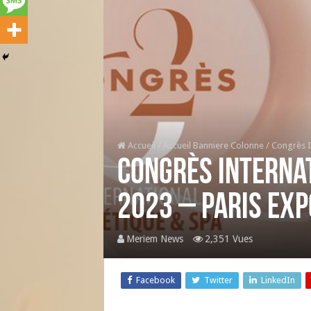
Accueil
/
Accueil Banniere Colonne
/
Congrès In
Congrès Internat
2023 – Paris Exp
Meriem News
2,351 Vues
Facebook
Twitter
LinkedIn