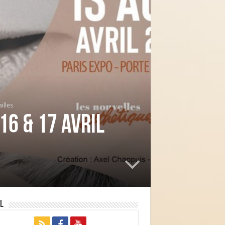
illes
16 & 17 avril
l