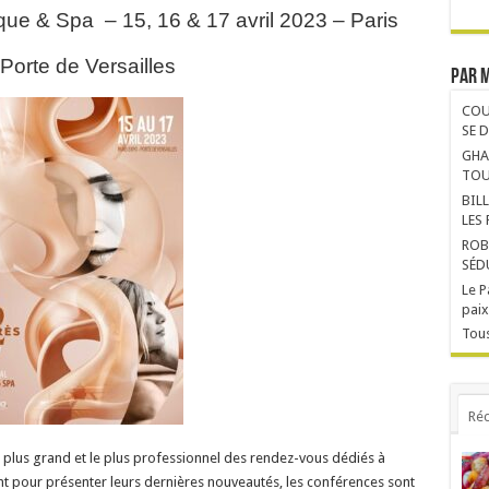
tique & Spa –
15, 16 & 17 avril 2023 – Paris
Porte de Versailles
Par 
COU
SE 
GHA
TOU
BIL
LES
ROB
SÉD
Le P
paix
Tous
Réc
e plus grand et le plus professionnel des rendez-vous dédiés à
ent pour présenter leurs dernières nouveautés, les conférences sont