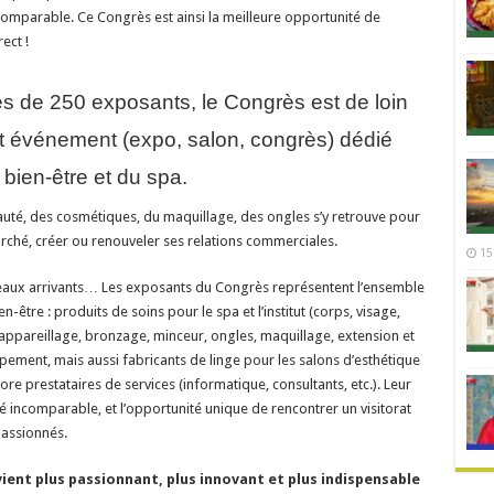
ncomparable. Ce Congrès est ainsi la meilleure opportunité de
ect !
 de 250 exposants, le Congrès est de loin
ant événement (expo, salon, congrès) dédié
 bien-être et du spa.
auté, des cosmétiques, du maquillage, des ongles s’y retrouve pour
arché, créer ou renouveler ses relations commerciales.
15
veaux arrivants… Les exposants du Congrès représentent l’ensemble
n-être : produits de soins pour le spa et l’institut (corps, visage,
 appareillage, bronzage, minceur, ongles, maquillage, extension et
ement, mais aussi fabricants de linge pour les salons d’esthétique
ore prestataires de services (informatique, consultants, etc.). Leur
té incomparable, et l’opportunité unique de rencontrer un visitorat
passionnés.
vient plus passionnant, plus innovant et plus indispensable