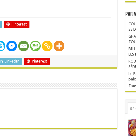
Par 
COU
Pinterest
SE 
GHA
TOU
BIL
LES
LinkedIn
Pinterest
ROB
SÉD
Le P
paix
Tous
Réc