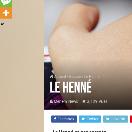
Accueil
/
Beauté
/
Le Henné
Le Henné
Meriem News
2,139 Vues
Facebook
Twitter
LinkedIn