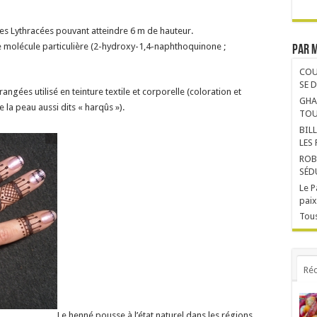
des Lythracées pouvant atteindre 6 m de hauteur.
e molécule particulière (2-hydroxy-1,4-naphthoquinone ;
Par 
COU
SE 
angées utilisé en teinture textile et corporelle (coloration et
GHA
la peau aussi dits « harqûs »).
TOU
BIL
LES
ROB
SÉD
Le P
paix
Tous
Réc
Le henné pousse à l’état naturel dans les régions