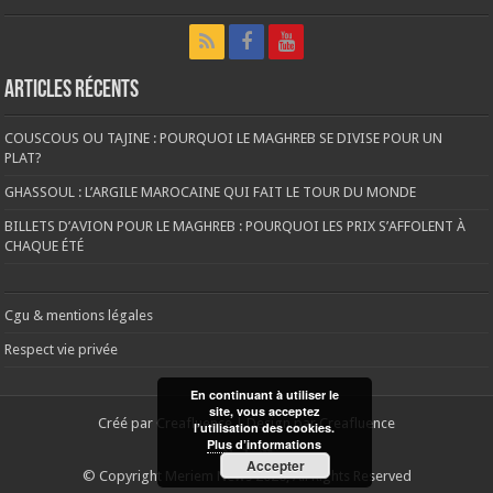
Articles récents
COUSCOUS OU TAJINE : POURQUOI LE MAGHREB SE DIVISE POUR UN
PLAT?
GHASSOUL : L’ARGILE MAROCAINE QUI FAIT LE TOUR DU MONDE
BILLETS D’AVION POUR LE MAGHREB : POURQUOI LES PRIX S’AFFOLENT À
CHAQUE ÉTÉ
Cgu & mentions légales
Respect vie privée
En continuant à utiliser le
site, vous acceptez
Créé par
Creafluence
| Design par
Creafluence
l’utilisation des cookies.
Plus d’informations
Accepter
© Copyright Meriem News 2026, All Rights Reserved