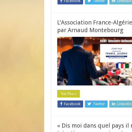
Facebook
Twitter
LinkedIn
L’Association France-Algéri
par Arnaud Montebourg
Voir Plus »
Facebook
Twitter
LinkedIn
« Dis moi dans quel pays il