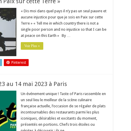
n Paix sur cette Terre »
« Dis moi dans quel pays il n’y pas un seul pauvre et
aucune injustice pour que je sois en Paix sur cette
Terre » « Tell me in which country there is not a
single poor person and no injustice so that I can be
at peace on this Earth » By …
Voir Plus »
Pinterest
23 au 14 mai 2023 à Paris
Un événement unique ! Taste of Paris rassemble en
un seul lieu le meilleur de la scène culinaire
française actuelle, l’occasion de se régaler de plats
incontournables des restaurants parmi les plus
iconiques, désirables et excitants du moment,
présentés en portions. Chefs trois étoiles ou
pépites à découvrir : ils ne …