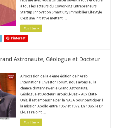
réussite avec vous! Un salon ouvert à tous et dédié
à tous les acteurs du Coworking Entrepreneurs
Startup Innovation Smart City Immobilier LifeStyle
C’est une initiative mettant …
Voir Plus »
Pinterest
rand Astronaute, Géologue et Docteur
A l’occasion de la 4 ème édition de l’ Arab
International Investor Forum, nous avons eu la
chance d’interviewer le Grand Astronaute,
Géologue et Docteur Farouk El-Baz – Aux États-
Unis, il est embauché par la NASA pour participer à
la mission Apollo entre 1967 et 1972. En 1986, le Dr
El-Baz rejoint …
Voir Plus »