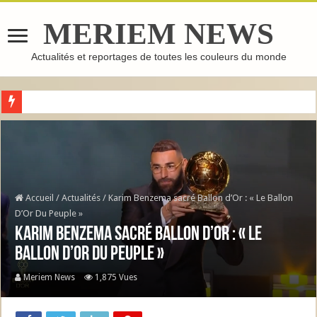
MERIEM NEWS
Actualités et reportages de toutes les couleurs du monde
GHASSOUL : L’ARGILE MAROCAINE QUI FAIT LE TOUR DU MONDE
Accueil
/
Actualités
/
Karim Benzema sacré Ballon d’Or : « Le Ballon
D’Or Du Peuple »
Karim Benzema sacré Ballon d’Or : « Le
Ballon D’Or Du Peuple »
Meriem News
1,875 Vues