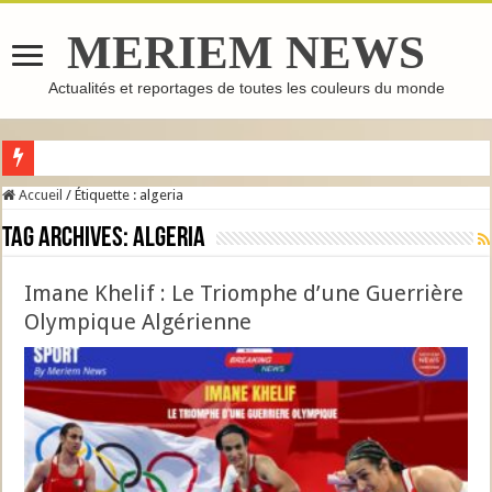
MERIEM NEWS
Actualités et reportages de toutes les couleurs du monde
GHASSOUL : L’ARGILE MAROCAINE QUI FAIT LE TOUR DU MONDE
Accueil
/
Étiquette :
algeria
Tag Archives:
algeria
Imane Khelif : Le Triomphe d’une Guerrière
Olympique Algérienne