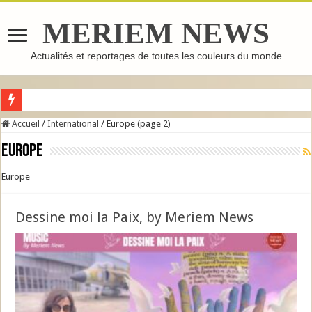
MERIEM NEWS
Actualités et reportages de toutes les couleurs du monde
GHASSOUL : L’ARGILE MAROCAINE QUI FAIT LE TOUR DU MONDE
Accueil
/
International
/
Europe (page 2)
Europe
Europe
Dessine moi la Paix, by Meriem News