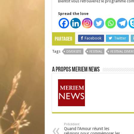
Bientôt vous retrouverez le programme com
Spread the love
Facebook
Twitter
Partager
Tags
DIVERSITE
FESTIVAL
FESTIVAL DIVER
A propos Meriem News
Précédent
Quand l’Amour réunit les
religions pour commémorer les