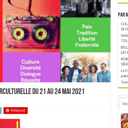
Par 
COU
SE 
GHA
TOU
BIL
LES
ROB
SÉD
Le P
paix
Tous
erculturelle du 21 au 24 mai 2021
Réc
Pinterest