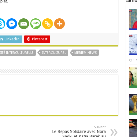
Artic
plet.
LinkedIn
Pinterest
SITÉ INTERCULTURELLE
INTERCULTUREL
MERIEM NEWS
1 
Suivant
Le Repas Solidaire avec Nora
Sadki et Katia Barek au