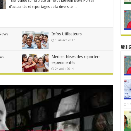
Bienvenue sur la plateforme de Meriem News Portail
d’actualités et reportages de la diversité …
News
Infos Utilisateurs
1 janvier 2017
Artic
ws
Meriem News des reporters
expérimentés
24 août 2014
1 