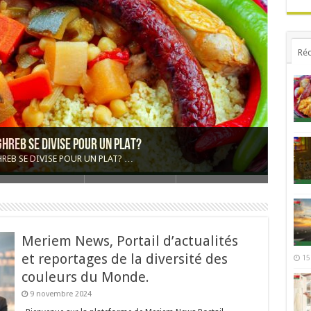
Réc
GHREB SE DIVISE POUR UN PLAT?
IT LE TOUR DU MONDE
URQUOI LES PRIX S’AFFOLENT À CHAQUE ÉTÉ
NE SÉDUIT LES PODIUMS DU MONDE
rinage de paix
T LE TOUR DU MONDE …
Meriem News, Portail d’actualités
et reportages de la diversité des
15
couleurs du Monde.
9 novembre 2024