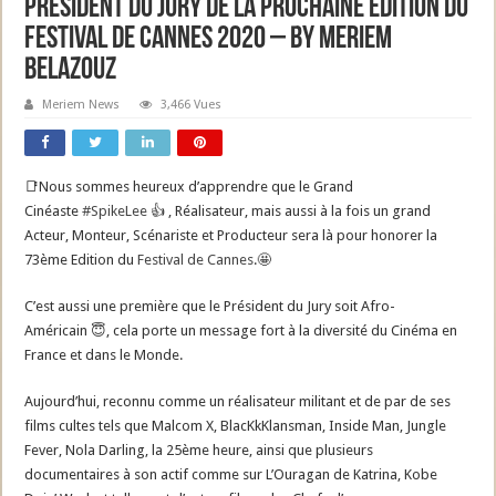
Président du Jury de la prochaine édition du
Festival de Cannes 2020 – By Meriem
Belazouz
Meriem News
3,466 Vues
📑
Nous sommes heureux d’apprendre que le Grand
Cinéaste
#
SpikeLee
👍
, Réalisateur, mais aussi à la fois un grand
Acteur, Monteur, Scénariste et Producteur sera là pour honorer la
73ème Edition du
Festival de Cannes
.
🤩
C’est aussi une première que le Président du Jury soit Afro-
Américain
😇
, cela porte un message fort à la diversité du Cinéma en
France et dans le Monde.
Aujourd’hui, reconnu comme un réalisateur militant et de par de ses
films cultes tels que Malcom X, BlacKkKlansm
an, Inside Man, Jungle
Fever, Nola Darling, la 25ème heure, ainsi que plusieurs
documentaires à son actif comme sur L’Ouragan de Katrina, Kobe